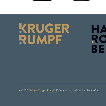
© 2026
Weingut Kruger-Rumpf
. E-Commerce by Gebr. Lambert eCom